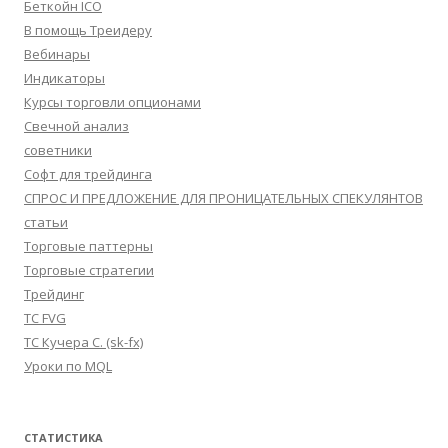
Беткойн ICO
В помощь Треидеру
Вебинары
Индикаторы
Курсы торговли опционами
Свечной анализ
советники
Софт для трейдинга
СПРОС И ПРЕДЛОЖЕНИЕ ДЛЯ ПРОНИЦАТЕЛЬНЫХ СПЕКУЛЯНТОВ
статьи
Торговые паттерны
Торговые стратегии
Трейдинг
ТС FVG
ТС Кучера С. (sk-fx)
Уроки по MQL
СТАТИСТИКА