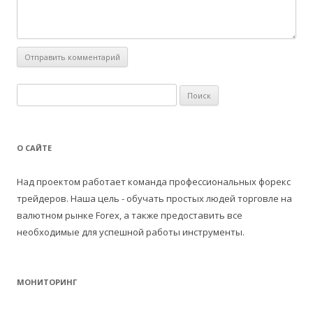
Н
а
й
т
О САЙТЕ
и
:
Над проектом работает команда профессиональных форекс
трейдеров. Наша цель - обучать простых людей торговле на
валютном рынке Forex, а также предоставить все
необходимые для успешной работы инструменты.
МОНИТОРИНГ