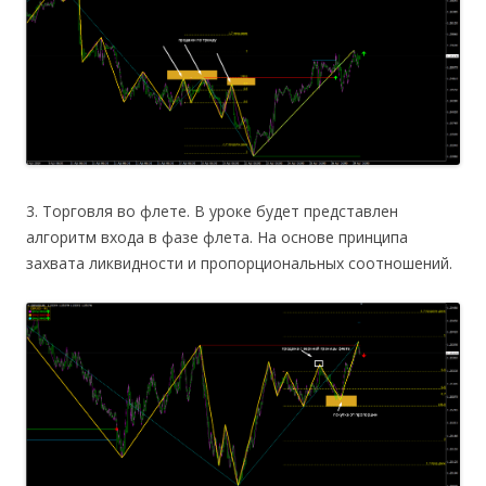
3. Торговля во флете. В уроке будет представлен
алгоритм входа в фазе флета. На основе принципа
захвата ликвидности и пропорциональных соотношений.