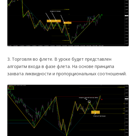
3. Торговля во флете. В уроке будет представлен
алгоритм входа в фазе флета. На основе принципа
захвата ликвидности и пропорциональных соотношений.