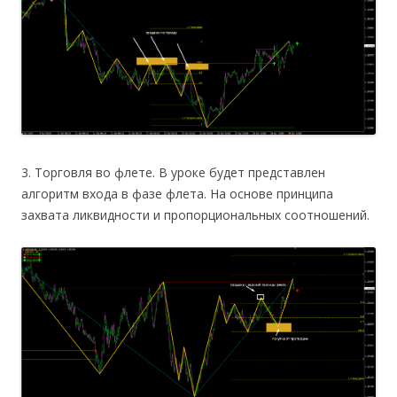
3. Торговля во флете. В уроке будет представлен
алгоритм входа в фазе флета. На основе принципа
захвата ликвидности и пропорциональных соотношений.