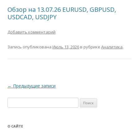
Обзор на 13.07.26 EURUSD, GBPUSD,
USDCAD, USDJPY
Добавить комментарий
Запись опубликована
Июль 13, 2026
в рубрике
Аналитика
.
Навигация
←
Предыдущие записи
по
Н
записям
а
й
т
О САЙТЕ
и
: