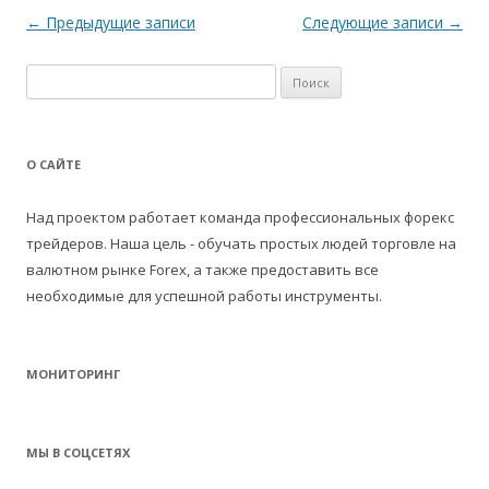
Навигация
←
Предыдущие записи
Следующие записи
→
по
Н
записям
а
й
т
О САЙТЕ
и
:
Над проектом работает команда профессиональных форекс
трейдеров. Наша цель - обучать простых людей торговле на
валютном рынке Forex, а также предоставить все
необходимые для успешной работы инструменты.
МОНИТОРИНГ
МЫ В СОЦСЕТЯХ