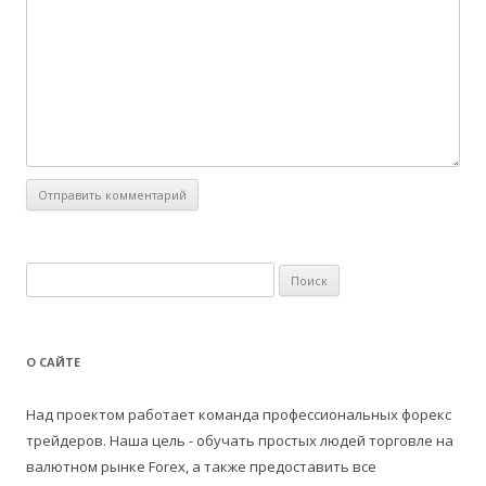
Н
а
й
т
О САЙТЕ
и
:
Над проектом работает команда профессиональных форекс
трейдеров. Наша цель - обучать простых людей торговле на
валютном рынке Forex, а также предоставить все