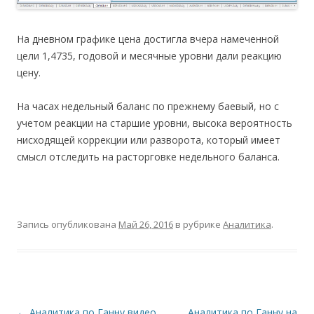
На дневном графике цена достигла вчера намеченной
цели 1,4735, годовой и месячные уровни дали реакцию
цену.
На часах недельный баланс по прежнему баевый, но с
учетом реакции на старшие уровни, высока вероятность
нисходящей коррекции или разворота, который имеет
смысл отследить на расторговке недельного баланса.
Запись опубликована
Май 26, 2016
в рубрике
Аналитика
.
Навигация
←
Аналитика по Ганну видео
Аналитика по Ганну на