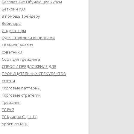
Бесплатные Обучающие курсы
Беткойн ICO
В помощь Треидеру
Вебинары
Индикаторы
Курсы торговли опционами
Свечной анализ
советники
Софт для трейдинга
СПРОС И ПРЕДЛОЖЕНИЕ ДЛЯ
ПРОНИЦАТЕЛЬНЫХ СПЕКУЛЯНТОВ
статьи
Торговые паттерны
Торговые стратегии
Трейдинг
ТС FVG
ТС Кучера С. (sk-fx)
Уроки по MQL