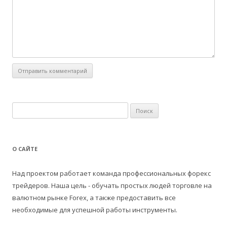
Н
а
й
т
О САЙТЕ
и
:
Над проектом работает команда профессиональных форекс
трейдеров. Наша цель - обучать простых людей торговле на
валютном рынке Forex, а также предоставить все
необходимые для успешной работы инструменты.