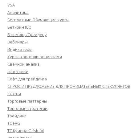
VSA
Аналитика
Бесплатные Обучающие курсы
Беткойн ICO
В помощь Треидеру
Вебинары
Индикаторы
Курсы торговли опционами
Свечной анализ
советники
Софт для трейдинга
СПРОС И ПРЕДЛОЖЕНИЕ ДЛЯ ПРОНИЦАТЕЛЬНЫХ СПЕКУЛЯНТОВ
статьи
Торговые паттерны
Торговые стратегии
Трейдинг
ТС FVG
ТС Кучера С. (sk-fx)
Уроки по MQL