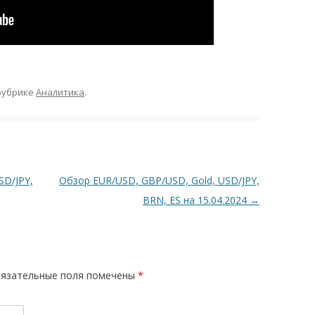
рубрике
Аналитика
.
SD/JPY,
Обзор EUR/USD, GBP/USD, Gold, USD/JPY,
BRN, ES на 15.04.2024
→
язательные поля помечены
*