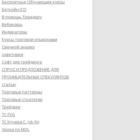
Бесплатные Обучающие курсы
Беткойн ICO
В помощь Треидеру
Вебинары
Индикаторы
Курсы торговли опционами
Свечной анализ
советники
Софт для трейдинга
СПРОС И ПРЕДЛОЖЕНИЕ ДЛЯ
ПРОНИЦАТЕЛЬНЫХ СПЕКУЛЯНТОВ
статьи
Торговые паттерны
Торговые стратегии
Трейдинг
ТС FVG
ТС Кучера С. (sk-fx)
Уроки по MQL