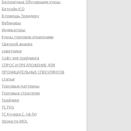
Бесплатные Обучающие курсы
Беткойн ICO
В помощь Треидеру
Вебинары
Индикаторы
Курсы торговли опционами
Свечной анализ
советники
Софт для трейдинга
СПРОС И ПРЕДЛОЖЕНИЕ ДЛЯ
ПРОНИЦАТЕЛЬНЫХ СПЕКУЛЯНТОВ
статьи
Торговые паттерны
Торговые стратегии
Трейдинг
ТС FVG
ТС Кучера С. (sk-fx)
Уроки по MQL