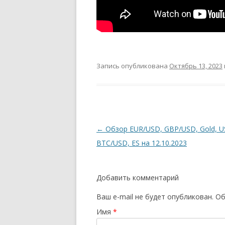
Запись опубликована
Октябрь 13, 2023
Навигация
←
Обзор EUR/USD, GBP/USD, Gold, U
по
BTC/USD, ES на 12.10.2023
записям
Добавить комментарий
Ваш e-mail не будет опубликован.
Об
Имя
*