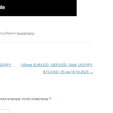
в рубрике
Аналитика
.
SD/JPY,
Обзор EUR/USD, GBP/USD, Gold, USD/JPY,
BTC/USD, ES на 16.10.2023
→
язательные поля помечены
*