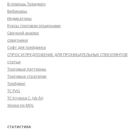
В помощь Треидеру
Вебинары
Индикаторы
Курсы торговли опционами
Свечной анализ
советники
Софт для трейдинга
СПРОС И ПРЕДЛОЖЕНИЕ ДЛЯ ПРОНИЦАТЕЛЬНЫХ СПЕКУЛЯНТОВ
статьи
Торговые паттерны
Торговые стратегии
Трейдинг
ТС FVG
ТС Кучера С. (sk-fx)
Уроки по MQL
СТАТИСТИКА