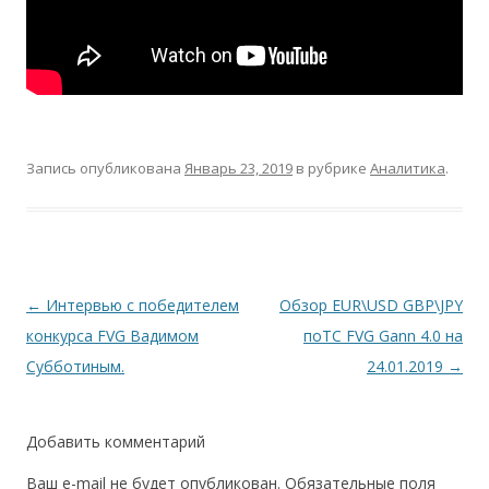
Запись опубликована
Январь 23, 2019
в рубрике
Аналитика
.
Навигация
←
Интервью с победителем
Обзор EUR\USD GBP\JPY
по
конкурса FVG Вадимом
поТС FVG Gann 4.0 на
записям
Субботиным.
24.01.2019
→
Добавить комментарий
Ваш e-mail не будет опубликован.
Обязательные поля