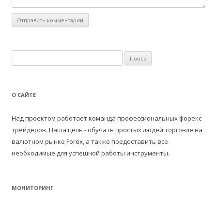
Н
а
й
т
О САЙТЕ
и
:
Над проектом работает команда профессиональных форекс
трейдеров. Наша цель - обучать простых людей торговле на
валютном рынке Forex, а также предоставить все
необходимые для успешной работы инструменты.
МОНИТОРИНГ