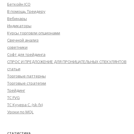
Беткойн ICO
В помощь Треидеру
Вебинары
Индикаторы
Курсы торговли опционами
Свечной анализ
советники
Софт для трейдинга
СПРОС И ПРЕДЛОЖЕНИЕ ДЛЯ ПРОНИЦАТЕЛЬНЫХ СПЕКУЛЯНТОВ
статьи
Торговые паттерны
Торговые стратегии
Трейдинг
ТС FVG
ТС Кучера С. (sk-fx)
Уроки по MQL
СТАТИСТИКА