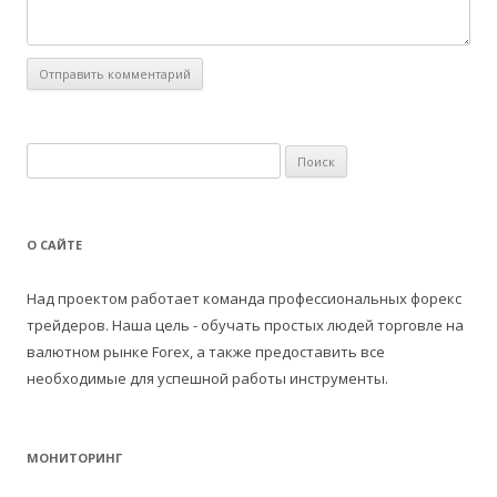
Н
а
й
т
О САЙТЕ
и
:
Над проектом работает команда профессиональных форекс
трейдеров. Наша цель - обучать простых людей торговле на
валютном рынке Forex, а также предоставить все
необходимые для успешной работы инструменты.
МОНИТОРИНГ