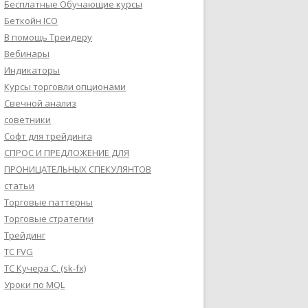
Бесплатные Обучающие курсы
Беткойн ICO
В помощь Треидеру
Вебинары
Индикаторы
Курсы торговли опционами
Свечной анализ
советники
Софт для трейдинга
СПРОС И ПРЕДЛОЖЕНИЕ ДЛЯ
ПРОНИЦАТЕЛЬНЫХ СПЕКУЛЯНТОВ
статьи
Торговые паттерны
Торговые стратегии
Трейдинг
ТС FVG
ТС Кучера С. (sk-fx)
Уроки по MQL