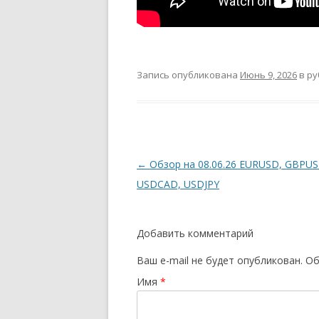
Запись опубликована
Июнь 9, 2026
в р
Навигация
←
Обзор на 08.06.26 EURUSD, GBPUS
по
USDCAD, USDJPY
записям
Добавить комментарий
Ваш e-mail не будет опубликован.
Об
Имя
*