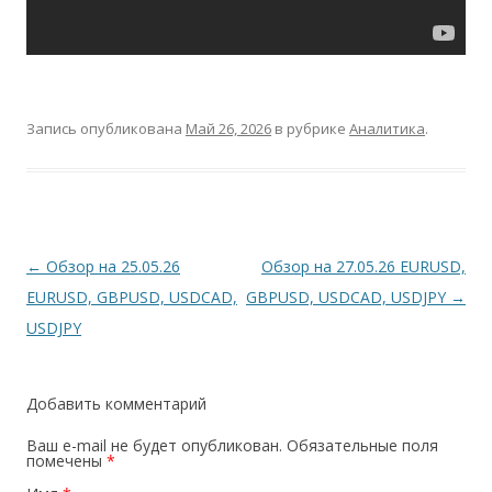
Запись опубликована
Май 26, 2026
в рубрике
Аналитика
.
Навигация
←
Обзор на 25.05.26
Обзор на 27.05.26 EURUSD,
по
EURUSD, GBPUSD, USDCAD,
GBPUSD, USDCAD, USDJPY
→
записям
USDJPY
Добавить комментарий
Ваш e-mail не будет опубликован.
Обязательные поля
помечены
*