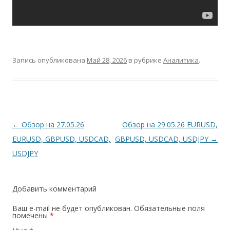
Запись опубликована
Май 28, 2026
в рубрике
Аналитика
.
Навигация
←
Обзор на 27.05.26
Обзор на 29.05.26 EURUSD,
по
EURUSD, GBPUSD, USDCAD,
GBPUSD, USDCAD, USDJPY
→
записям
USDJPY
Добавить комментарий
Ваш e-mail не будет опубликован.
Обязательные поля
помечены
*