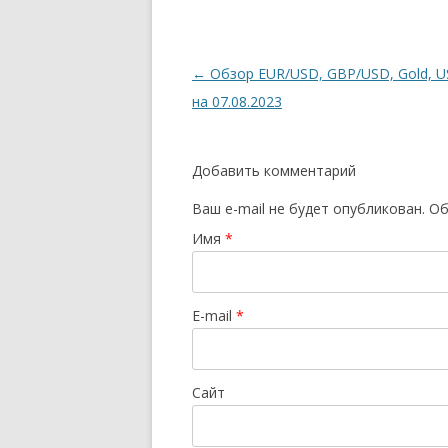
Навигация
←
Обзор EUR/USD, GBP/USD, Gold, U
по
на 07.08.2023
записям
Добавить комментарий
Ваш e-mail не будет опубликован.
Об
Имя
*
E-mail
*
Сайт