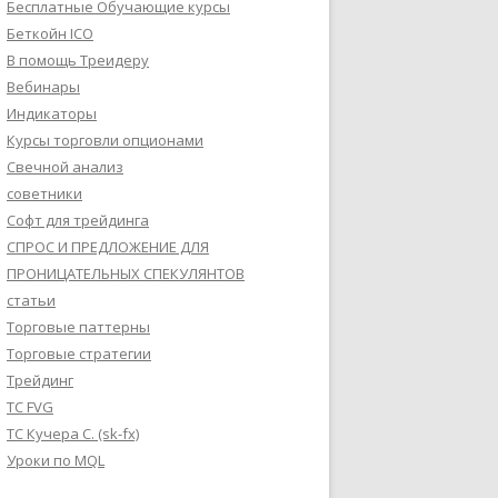
Бесплатные Обучающие курсы
Беткойн ICO
В помощь Треидеру
Вебинары
Индикаторы
Курсы торговли опционами
Свечной анализ
советники
Софт для трейдинга
СПРОС И ПРЕДЛОЖЕНИЕ ДЛЯ
ПРОНИЦАТЕЛЬНЫХ СПЕКУЛЯНТОВ
статьи
Торговые паттерны
Торговые стратегии
Трейдинг
ТС FVG
ТС Кучера С. (sk-fx)
Уроки по MQL