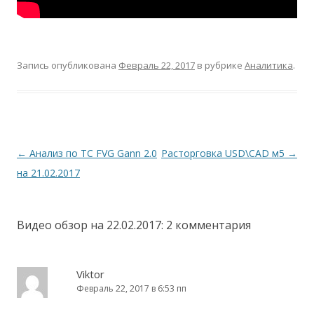
Запись опубликована
Февраль 22, 2017
в рубрике
Аналитика
.
Навигация
←
Анализ по ТС FVG Gann 2.0
Расторговка USD\CAD м5
→
по
на 21.02.2017
записям
Видео обзор на 22.02.2017
: 2 комментария
Viktor
Февраль 22, 2017 в 6:53 пп