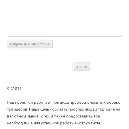
Н
а
й
т
О САЙТЕ
и
:
Над проектом работает команда профессиональных форекс
трейдеров. Наша цель - обучать простых людей торговле на
валютном рынке Forex, а также предоставить все
необходимые для успешной работы инструменты.