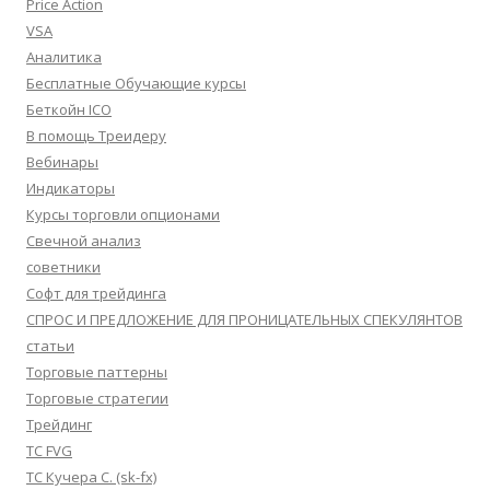
Price Action
VSA
Аналитика
Бесплатные Обучающие курсы
Беткойн ICO
В помощь Треидеру
Вебинары
Индикаторы
Курсы торговли опционами
Свечной анализ
советники
Софт для трейдинга
СПРОС И ПРЕДЛОЖЕНИЕ ДЛЯ ПРОНИЦАТЕЛЬНЫХ СПЕКУЛЯНТОВ
статьи
Торговые паттерны
Торговые стратегии
Трейдинг
ТС FVG
ТС Кучера С. (sk-fx)