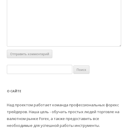
Н
а
й
т
О САЙТЕ
и
:
Над проектом работает команда профессиональных форекс
трейдеров. Наша цель - обучать простых людей торговле на
валютном рынке Forex, а также предоставить все
необходимые для успешной работы инструменты.