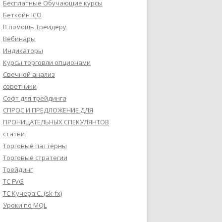
Бесплатные Обучающие курсы
Беткойн ICO
В помощь Треидеру
Вебинары
Индикаторы
Курсы торговли опционами
Свечной анализ
советники
Софт для трейдинга
СПРОС И ПРЕДЛОЖЕНИЕ ДЛЯ
ПРОНИЦАТЕЛЬНЫХ СПЕКУЛЯНТОВ
статьи
Торговые паттерны
Торговые стратегии
Трейдинг
ТС FVG
ТС Кучера С. (sk-fx)
Уроки по MQL