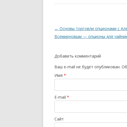
Навигация
←
Основы торговли опционами с Ал
по
Всемирновым — опционы для чайни
записям
Добавить комментарий
Ваш e-mail не будет опубликован.
Об
Имя
*
E-mail
*
Сайт