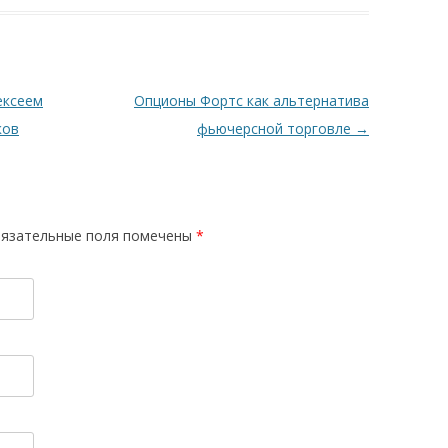
ексеем
Опционы Фортс как альтернатива
ков
фьючерсной торговле
→
язательные поля помечены
*