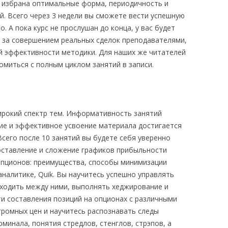
 избрана оптимальные форма, периодичность и
ий. Всего через 3 недели вы сможете вести успешную
 А пока курс не прослушан до конца, у вас будет
 за совершением реальных сделок преподавателями,
й эффективности методики. Для наших же читателей
омиться с полным циклом занятий в записи.
рокий спектр тем. Информативность занятий
ние и эффективное усвоение материала достигается
сего после 10 занятий вы будете себя уверенно
составление и сложение графиков прибыльности
опционов: преимущества, способы минимизации
налитике, Quik. Вы научитесь успешно управлять
ходить между ними, выполнять хеджирование и
ти составления позиций на опционах с различными
громных цен и научитесь распознавать следы
рминала, понятия стредлов, стенглов, стрэпов, а