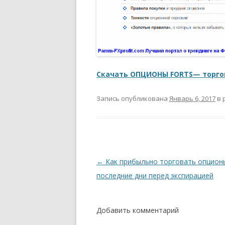
Скачать ОПЦИОНЫ FORTS— торгов
Запись опубликована
Январь 6, 2017
в 
Навигация
←
Как прибыльно торговать опцион
по
последние дни перед экспирацией
записям
Добавить комментарий