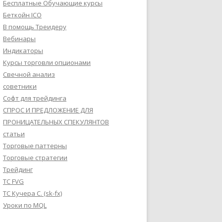
Бесплатные Обучающие курсы
Беткойн ICO
В помощь Треидеру
Вебинары
Индикаторы
Курсы торговли опционами
Свечной анализ
советники
Софт для трейдинга
СПРОС И ПРЕДЛОЖЕНИЕ ДЛЯ
ПРОНИЦАТЕЛЬНЫХ СПЕКУЛЯНТОВ
статьи
Торговые паттерны
Торговые стратегии
Трейдинг
ТС FVG
ТС Кучера С. (sk-fx)
Уроки по MQL