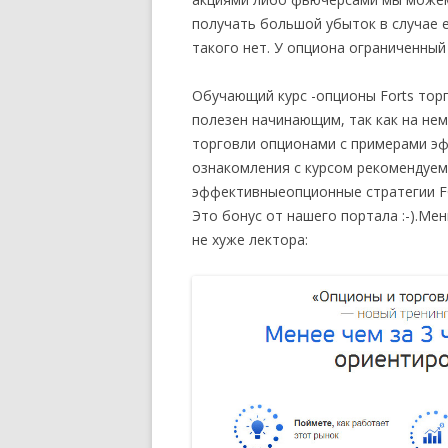
получать большой убыток в случае е
такого нет. У опциона ограниченн
Обучающий
курс -опционы
Forts
торг
полезен начинающим, так как на не
торговли опционами с примерами эф
ознакомления с курсом рекомендуем
эффективные
опционные стратегии F
Это бонус от нашего портала :-).Ме
не хуже лектора: