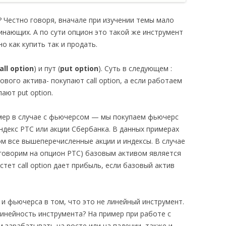
 Честно говоря, вначале при изучении темы мало
инающих. А по сути опцион это такой же инструмент
о как купить так и продать.
all
option
) и пут (
put
option
). Суть в
следующем
:
азового
актива- покупают
call
option
, а если
работаем
упают
put
option
.
ер в случае с фьючерсом — мы покупаем фьючерс
ндекс РТС или акции Сбербанка. В данных примерах
м все вышеперечисленные акции и индексы. В случае
 говорим на опцион РТС) базовым активом является
астет
call
option
дает прибыль, если базовый актив
и фьючерса в том, что это не линейный инструмент.
линейность инструмента? На пример при работе с
зарабатывать на росте или на падении, также и