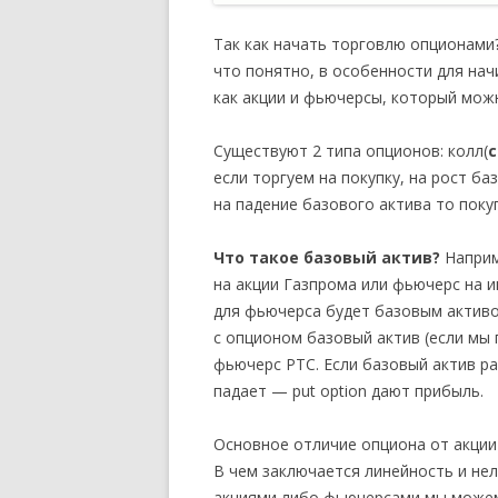
Так как начать торговлю опционами?
что понятно, в особенности для нач
как акции и фьючерсы, который можн
Существуют 2 типа опционов: колл(
c
если торгуем на покупку, на рост б
на падение базового актива то пок
Что такое базовый актив?
Наприм
на акции Газпрома или фьючерс на и
для фьючерса будет базовым активо
с опционом базовый актив (если мы
фьючерс РТС. Если базовый актив р
падает —
put
option
дают прибыль.
Основное отличие опциона от акции 
В чем заключается линейность и не
акциями либо фьючерсами мы можем 