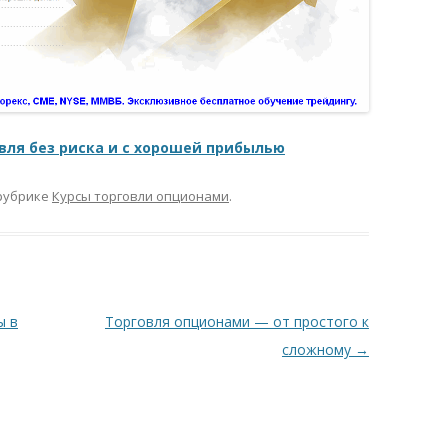
ля без риска и с хорошей прибылью
рубрике
Курсы торговли опционами
.
ы в
Торговля опционами — от простого к
сложному
→