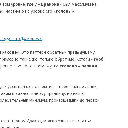
 том уровне, где у
«Дракона»
был максимум на
а»
, частично на уровне его
«головы»
.
Драконе»
. Это паттерн обратный предыдущему.
 примерно такие же, только обратные. Кстати
«горб
уровне 38-50% от промежутка
«голова – первая
ажу, сигнал к ее открытию – пересечение линии
ставим по аналогичному принципу, но выше
 колебательный минимум, произошедший до первой
 с паттерном Дракон, можно узнать из статьи
рименении