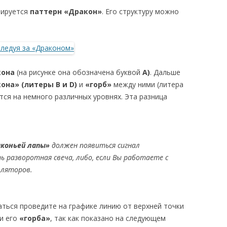
мируется
паттерн «Дракон»
. Его структуру можно
кона
(на рисунке она обозначена буквой
А)
. Дальше
она» (литеры B и D)
и
«горб»
между ними (литера
тся на немного различных уровнях. Эта разница
аконьей лапы»
должен появиться сигнал
 разворотная свеча, либо, если Вы работаете с
лляторов.
ться проведите на графике линию от верхней точки
ки его
«горба»
, так как показано на следующем