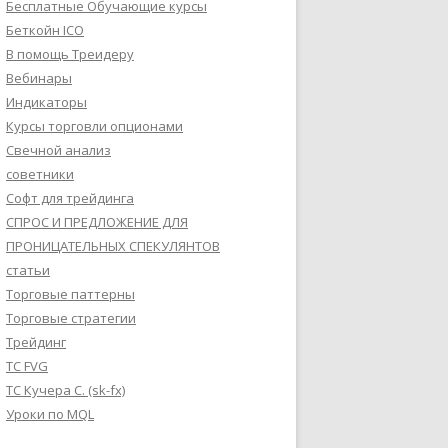
Бесплатные Обучающие курсы
Беткойн ICO
В помощь Треидеру
Вебинары
Индикаторы
Курсы торговли опционами
Свечной анализ
советники
Софт для трейдинга
СПРОС И ПРЕДЛОЖЕНИЕ ДЛЯ
ПРОНИЦАТЕЛЬНЫХ СПЕКУЛЯНТОВ
статьи
Торговые паттерны
Торговые стратегии
Трейдинг
ТС FVG
ТС Кучера С. (sk-fx)
Уроки по MQL