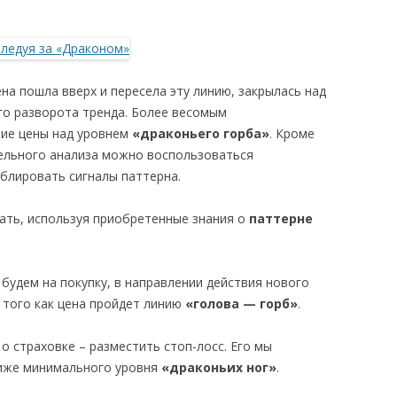
ена пошла вверх и пересела эту линию, закрылась над
го разворота тренда. Более весомым
тие цены над уровнем
«драконьего горба»
. Кроме
ельного анализа можно воспользоваться
блировать сигналы паттерна.
вать, используя приобретенные знания о
паттерне
будем на покупку, в направлении действия нового
е того как цена пройдет линию
«голова — горб»
.
 страховке – разместить стоп-лосс. Его мы
ниже минимального уровня
«драконьих ног»
.