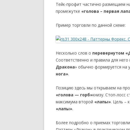
Тейк-профит частично размещаем на
промежутке
«голова – первая лап
Пример торговли по данной схеме:
Несколько слов о
перевернутом «
Соответственно и правила для него
Дракона
» обычно формируется на 
нога»
.
Позицию здесь мы открываем на прод
«голова — горб»
книзу. Стоп-лосс 
максимума второй
«лапы»
. Цель –
«лапы»
.
Более подробно о приемах торговли
Паттерн «Дракон» в практическом п