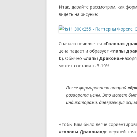
Итак, давайте рассмотрим, как фор
видеть на рисунке:
Сначала появляется
«Голова» дра
цена падает и образует
«лапы драк
C
). Обычно
«лапы Дракона»
находя
может составить 5-10%.
После формирования второй
«др
разворота цены. Это может быть
индикаторами, дивергенция осци
Чтобы Вам было легче сориентирова
«головы Дракона»
до верхней точ