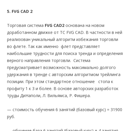
5. FVG CAD 2
Торговая система
FVG CAD2
основана на новом
доработанном движке от ТС FVG CAD. В частности в ней
реализован уникальный алгоритм избежания торговли
во флете. Так как именно флет представляет
наибольшие трудности для поиска тренда и определения
верного направления торговли. Система
предусматривает возможность максимально долгого
удержания в тренде с авторским алгоритмом трейлинга
позиции. При этом стандартное отношение стопа к
профиту 1 к 3 и более. В основе авторских разработок
труды ДиНаполи, Л. Вильямса, Р. Фишера.
— стоимость обучения 6 занятий (базовый курс) = 31900
руб.
— обучение база 6 занятий (базовый курс) + 4 занятия