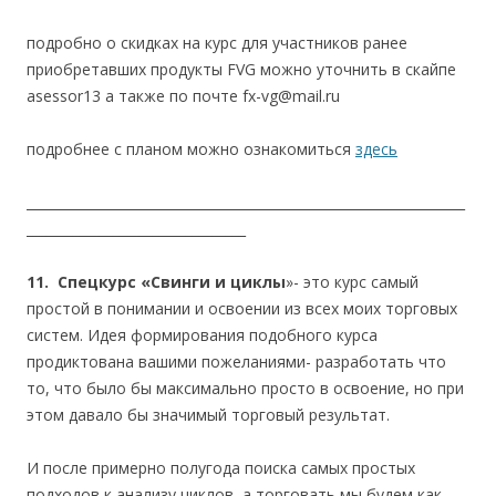
подробно о скидках на курс для участников ранее
приобретавших продукты FVG можно уточнить в скайпе
asessor13 а также по почте fx-vg@mail.ru
подробнее с планом можно ознакомиться
здесь
__________________________________________________________________
_________________________________
11. Спецкурс «Свинги и циклы
»- это курс самый
простой в понимании и освоении из всех моих торговых
систем. Идея формирования подобного курса
продиктована вашими пожеланиями- разработать что
то, что было бы максимально просто в освоение, но при
этом давало бы значимый торговый результат.
И после примерно полугода поиска самых простых
подходов к анализу циклов, а торговать мы будем как