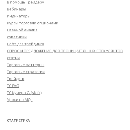
В помощь Треидеру
Вебинары
Индикаторы
Курсы торговли опционами
Свечной анализ
советники
Софт для трейдинга
СПРОС И ПРЕДЛОЖЕНИЕ ДЛЯ ПРОНИЦАТЕЛЬНЫХ СПЕКУЛЯНТОВ
статьи
Торговые паттерны
Торговые стратегии
Трейдинг
ТС FVG
ТС Кучера С. (sk-fx)
Уроки по MQL
СТАТИСТИКА