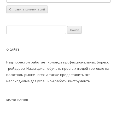
Н
а
й
т
О САЙТЕ
и
:
Над проектом работает команда профессиональных форекс
трейдеров. Наша цель - обучать простых людей торговле на
валютном рынке Forex, а также предоставить все
необходимые для успешной работы инструменты.
МОНИТОРИНГ