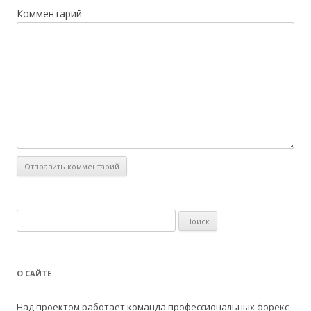
Комментарий
Н
а
й
т
О САЙТЕ
и
:
Над проектом работает команда профессиональных форекс