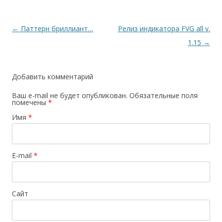
Навигация
←
Паттерн бриллиант…
Релиз индикатора FVG all v.
по
1.15
→
записям
Добавить комментарий
Ваш e-mail не будет опубликован.
Обязательные поля
помечены
*
Имя
*
E-mail
*
Сайт