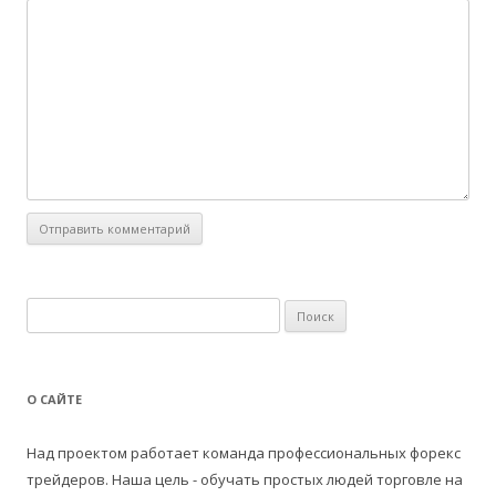
Н
а
й
т
О САЙТЕ
и
:
Над проектом работает команда профессиональных форекс
трейдеров. Наша цель - обучать простых людей торговле на