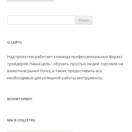
Н
а
й
т
О САЙТЕ
и
:
Над проектом работает команда профессиональных форекс
трейдеров. Наша цель - обучать простых людей торговле на
валютном рынке Forex, а также предоставить все
необходимые для успешной работы инструменты.
МОНИТОРИНГ
МЫ В СОЦСЕТЯХ