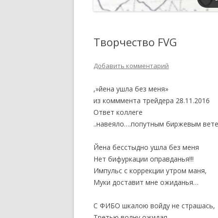
Творчество FVG
Добавить комментарий
,»йена ушла без меня»
из комммента трейдера 28.11.2016
Ответ коллеге
..навеяло….попутным биржевым вете
Йена бесстыдно ушла без меня
Нет бифуркации оправданья!!!
Импульс с коррекции утром маня,
Муки доставит мне ожиданья…
С ФИБО шкалою войду не страшась,
Третью волну ожидая,