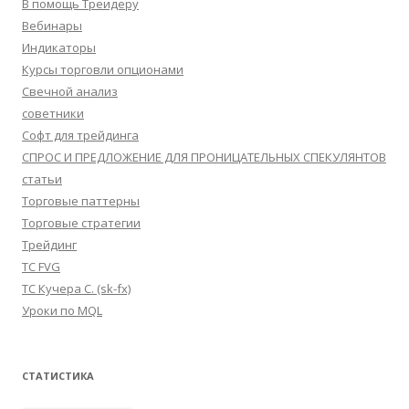
В помощь Треидеру
Вебинары
Индикаторы
Курсы торговли опционами
Свечной анализ
советники
Софт для трейдинга
СПРОС И ПРЕДЛОЖЕНИЕ ДЛЯ ПРОНИЦАТЕЛЬНЫХ СПЕКУЛЯНТОВ
статьи
Торговые паттерны
Торговые стратегии
Трейдинг
ТС FVG
ТС Кучера С. (sk-fx)
Уроки по MQL
СТАТИСТИКА