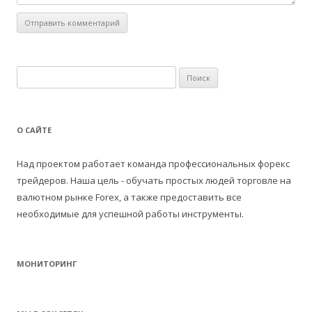
Н
а
й
т
О САЙТЕ
и
:
Над проектом работает команда профессиональных форекс
трейдеров. Наша цель - обучать простых людей торговле на
валютном рынке Forex, а также предоставить все
необходимые для успешной работы инструменты.
МОНИТОРИНГ