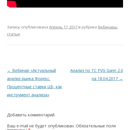
Запись опубликована
Апрель 17, 2017
в рубрике
Вебинары
,
статьи
.
Навигация
←
Вебинар «Актуальный
Анализ по ТС FVG Gann 2.0
по
анализ рынка Форекс.
на 18.04.2017
→
записям
Процентные ставки ЦБ- как
инструмент анализа»
Добавить комментарий
Ваш e-mail не будет опубликован.
Обязательные поля
помечены
*