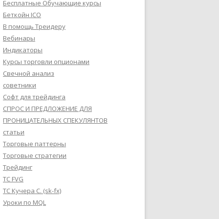
Бесплатные Обучающие курсы
Беткойн ICO
В помощь Треидеру
Вебинары
Индикаторы
Курсы торговли опционами
Свечной анализ
советники
Софт для трейдинга
СПРОС И ПРЕДЛОЖЕНИЕ ДЛЯ
ПРОНИЦАТЕЛЬНЫХ СПЕКУЛЯНТОВ
статьи
Торговые паттерны
Торговые стратегии
Трейдинг
ТС FVG
ТС Кучера С. (sk-fx)
Уроки по MQL