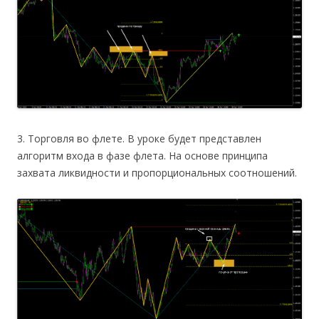
3. Торговля во флете. В уроке будет представлен
алгоритм входа в фазе флета. На основе принципа
захвата ликвидности и пропорциональных соотношений.